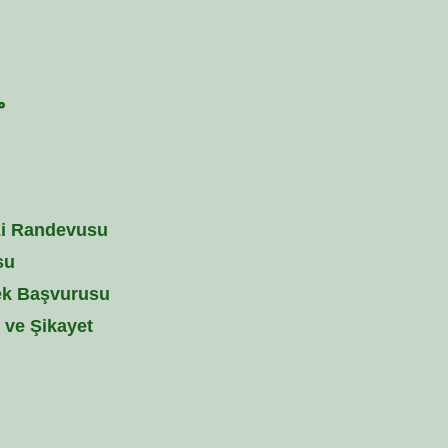
م
zi Randevusu
su
ek Başvurusu
i ve Şikayet