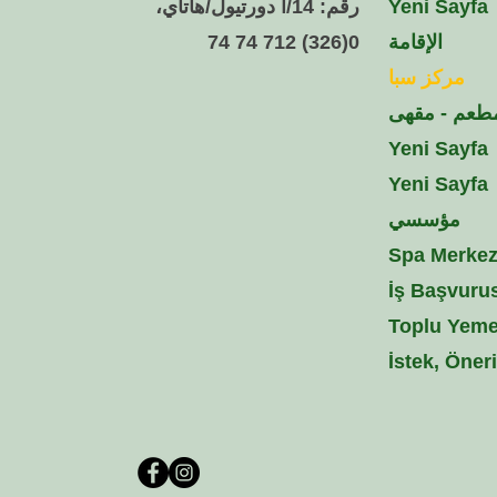
Yeni Sayfa
رقم: 14/أ دورتيول/هاتاي،
الإقامة
0(326) 712 74 74
مركز سبا
طعم - مقهى
Yeni Sayfa
Yeni Sayfa
مؤسسي
Spa Merke
İş Başvuru
Toplu Yem
İstek, Öner