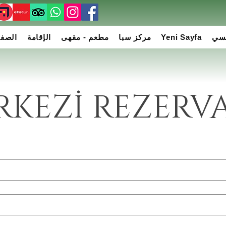
سي
Yeni Sayfa
مركز سبا
مطعم - مقهى
الإقامة
الصفح
RKEZİ REZER