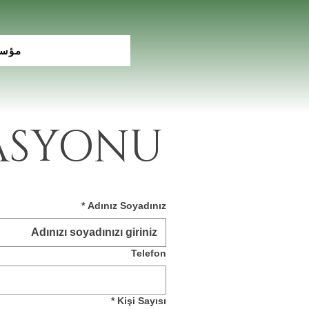
مؤس
VASYONU
*
Adınız Soyadınız
Telefon
*
Kişi Sayısı