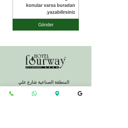
Gönder
المنطقة الصناعية شارع علي
إحسان بولوك باشي
رقم: 14/أ دورتيول/هاتاي، 0(326)
712 74 74
احجز مكان