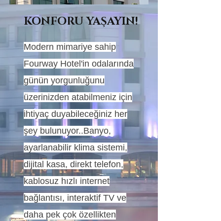
KONFORU YAŞAYIN!
Modern mimariye sahip
Fourway Hotel'in odalarında
günün yorgunluğunu
üzerinizden atabilmeniz için
ihtiyaç duyabileceğiniz her
şey bulunuyor..Banyo,
ayarlanabilir klima sistemi,
dijital kasa, direkt telefon,
kablosuz hızlı internet
bağlantısı, interaktif TV ve
daha pek çok özellikten