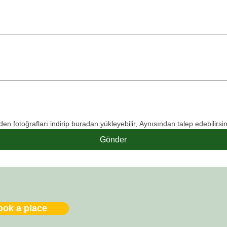
n fotoğrafları indirip buradan yükleyebilir, Aynısından talep edebilirsin
Gönder
ook a place