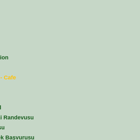
ion
- Cafe
l
zi Randevusu
su
ek Başvurusu