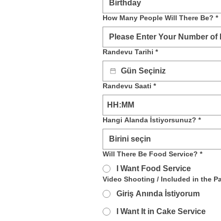
Birthday
How Many People Will There Be?
*
Randevu Tarihi
*
Randevu Saati
*
:
Hangi Alanda İstiyorsunuz?
*
Birini seçin
Will There Be Food Service?
*
I Want Food Service
Video Shooting / Included in the 
Giriş Anında İstiyorum
I Want It in Cake Service