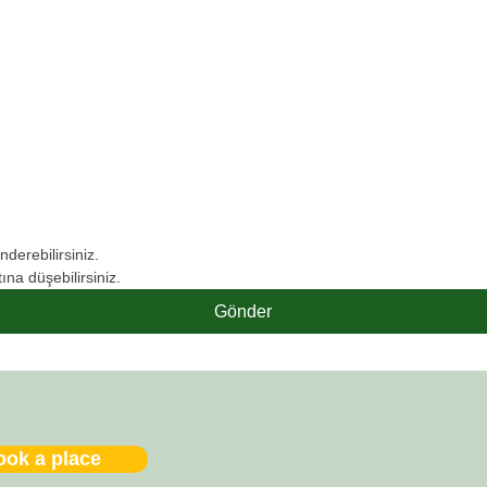
derebilirsiniz.
ına düşebilirsiniz.
Gönder
ook a place