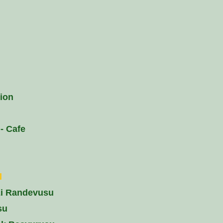
ion
- Cafe
l
zi Randevusu
su