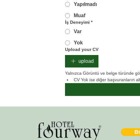
Yapılmadı
Muaf
İş Deneyimi
*
Var
Yok
Upload your CV
upload
Yalnızca Görüntü ve belge türünde gön
CV Yok ise diğer başvuranların alt
B